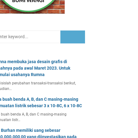
na membuka jasa desain grafis di
ahnya pada awal Maret 2023. Untuk
ulai usahanya Rumna
isislah perubahan transaksi-transaksi berikut,
udian…
a buah benda A, B, dan C masing-masing
muatan listrik sebesar 3 x 10-8C, 6 x 10-8C
 buah benda A, B, dan C masing-masing
uatan listr…
 Burhan memiliki uang sebesar
0.000.000,00 yang diinvestasikan pada