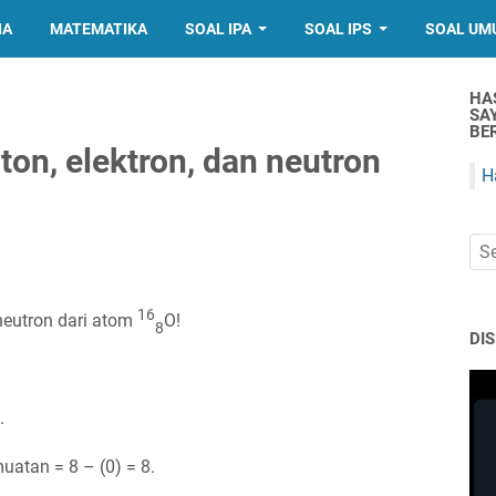
IA
MATEMATIKA
SOAL IPA
SOAL IPS
SOAL UM
HA
SA
BER
on, elektron, dan neutron
H
16
 neutron dari atom
O!
8
DI
.
uatan = 8 – (0) = 8.