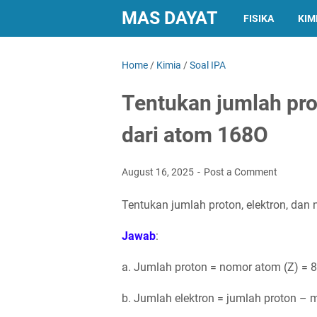
MAS DAYAT
FISIKA
KIM
Home
/
Kimia
/
Soal IPA
Tentukan jumlah prot
dari atom 168O
August 16, 2025
Post a Comment
Tentukan jumlah proton, elektron, dan
Jawab
:
a. Jumlah proton = nomor atom (Z) = 8
b. Jumlah elektron = jumlah proton – m