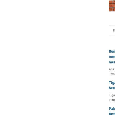
Rum
rum
mem
Anal
kem
Tig
ber
Tiga
berm
Pak
Rp5