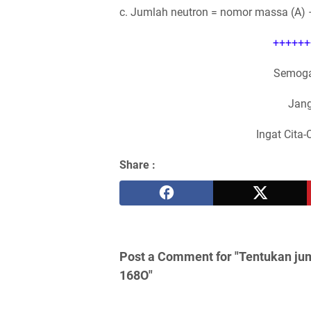
c. Jumlah neutron = nomor massa (A) 
++++++
Semoga
Jang
Ingat Cita-
Share :
Post a Comment for "Tentukan jum
168O"