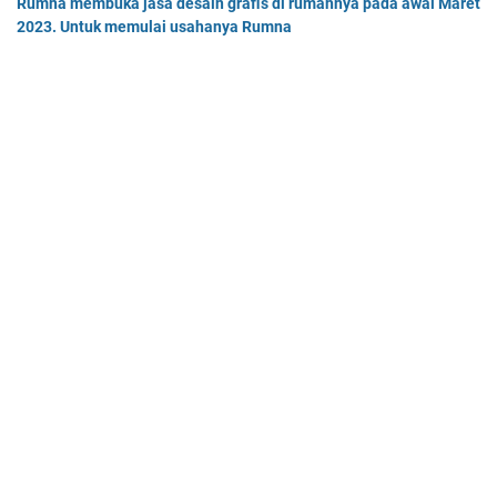
Rumna membuka jasa desain grafis di rumahnya pada awal Maret
2023. Untuk memulai usahanya Rumna
Analisislah perubahan transaksi-transaksi berikut, kemudian…
Tentukan persamaan garis singgung lingkaran x2 + y2 - 8x + 2y -
64 = 0 yang a. sejajar garis 4x + 3y - 7 = 0
Tentukan persamaan garis singgung lingkaran x² + y² - 8x + …
Home
© 2025 -
Mas Dayat