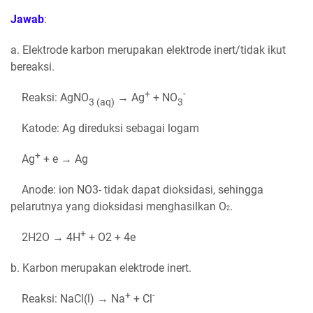
Jawab
:
a. Elektrode karbon merupakan elektrode inert/tidak ikut
bereaksi.
+
-
Reaksi: AgNO
→ Ag
+ NO
3 (aq)
3
Katode: Ag direduksi sebagai logam
+
Ag
+ e → Ag
Anode: ion NO3- tidak dapat dioksidasi, sehingga
pelarutnya yang dioksidasi menghasilkan O
.
2
+
2H2O → 4H
+ O2 + 4e
b. Karbon merupakan elektrode inert.
+
-
Reaksi: NaCl(l) → Na
+ Cl