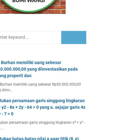
 Burhan memiliki uang sebesar
0.000.000,00 yang diinvestasikan pada
ang properti dan
Burhan memiliki uang sebesar Rp50.000.000,00
 diinv…
tukan persamaan garis singgung lingkaran
 y2 - 8x + 2y - 64 = 0 yang a. sejajar garis 4x
 - 7 = 0
ukan persamaan garis singgung lingkaran x² + y² -
 …
tukan batas-batas nilai p agar titik (8, p)