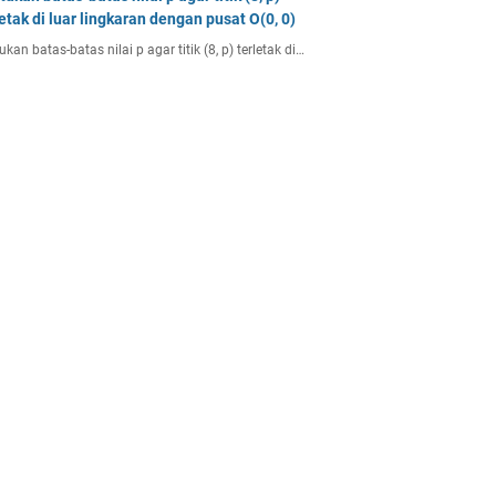
letak di luar lingkaran dengan pusat O(0, 0)
ukan batas-batas nilai p agar titik (8, p) terletak di…