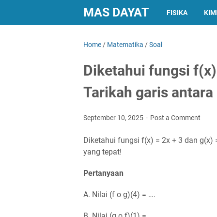
MAS DAYAT
FISIKA
KIM
Home
/
Matematika
/
Soal
Diketahui fungsi f(x) 
Tarikah garis antar
September 10, 2025
Post a Comment
Diketahui fungsi f(x) = 2x + 3 dan g(x)
yang tepat!
Pertanyaan
A. Nilai (f o g)(4) = ….
B. Nilai (g o f)(1) = ….