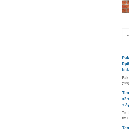
Pak
Rp5
bid
Pak 
yang
Ten
x2 +
+ 3y
Tent
8x +
Ten