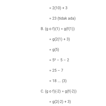
= 2(10) + 3
= 23 (tidak ada)
B. (g o f)(1) = g(f(1))
= g(2(1) + 3)
= g(5)
= 5² – 5 – 2
= 25 – 7
= 18 …. (3)
C. (g o f)(-2) = g(f(-2))
= g(2(-2) + 3)