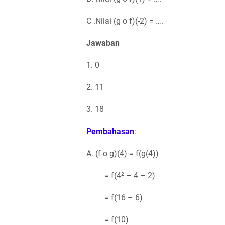
C .Nilai (g o f)(-2) = ….
Jawaban
1. 0
2. 11
3. 18
Pembahasan
:
A. (f o g)(4) = f(g(4))
= f(4² – 4 – 2)
= f(16 – 6)
= f(10)