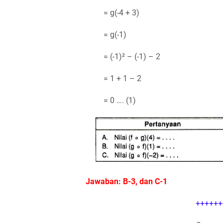
= g(-4 + 3)
= g(-1)
= (-1)² – (-1) – 2
= 1 + 1 – 2
= 0 …. (1)
Jawaban: B-3, dan C-1
++++++