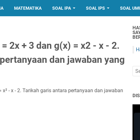
IA
MATEMATIKA
SOAL IPA
SOAL IPS
SOAL UM
HA
SA
BER
= 2x + 3 dan g(x) = x2 - x - 2.
H
a pertanyaan dan jawaban yang
 = x² - x - 2. Tarikah garis antara pertanyaan dan jawaban
DI