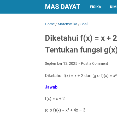
MAS DAYAT
FISIKA
KIM
Home
/
Matematika
/
Soal
Diketahui f(x) = x + 2
Tentukan fungsi g(x
September 13, 2025
Post a Comment
Diketahui f(x) = x + 2 dan (g o f)(x) = x
Jawab
:
f(x) = x + 2
(g o f)(x) = x² + 4x – 3