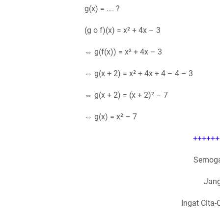
g(x) = …. ?
(g o f)(x) = x² + 4x – 3
⇔ g(f(x)) = x² + 4x – 3
⇔ g(x + 2) = x² + 4x + 4 – 4 – 3
⇔ g(x + 2) = (x + 2)² – 7
⇔ g(x) = x² – 7
++++++
Semoga
Jang
Ingat Cita-