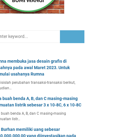
na membuka jasa desain grafis di
ahnya pada awal Maret 2023. Untuk
ulai usahanya Rumna
isislah perubahan transaksi-transaksi berikut,
udian…
a buah benda A, B, dan C masing-masing
muatan listrik sebesar 3 x 10-8C, 6 x 10-8C
 buah benda A, B, dan C masing-masing
uatan listr…
 Burhan memiliki uang sebesar
0.000.000,00 yang diinvestasikan pada