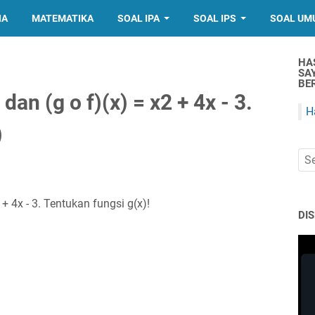
IA
MATEMATIKA
SOAL IPA
SOAL IPS
SOAL UM
HA
SA
BER
 dan (g o f)(x) = x2 + 4x - 3.
H
)
² + 4x - 3. Tentukan fungsi g(x)!
DI