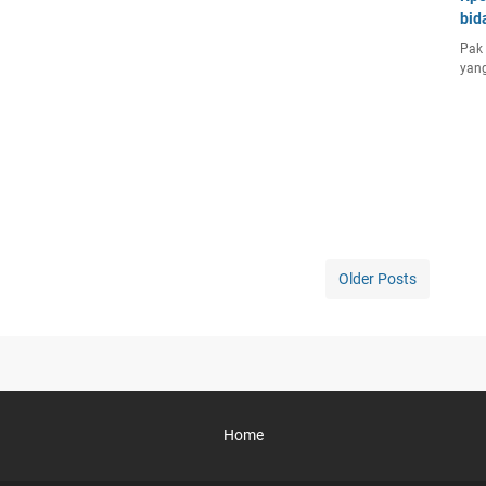
bid
Pak 
yang
Older Posts
Home