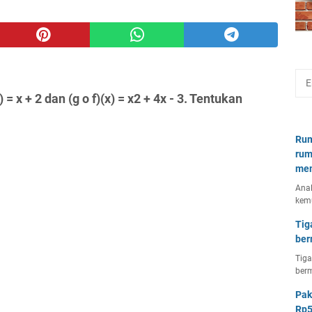
= x + 2 dan (g o f)(x) = x2 + 4x - 3. Tentukan
Rum
rum
mem
Anal
kem
Tig
ber
Tiga
berm
Pak
Rp5