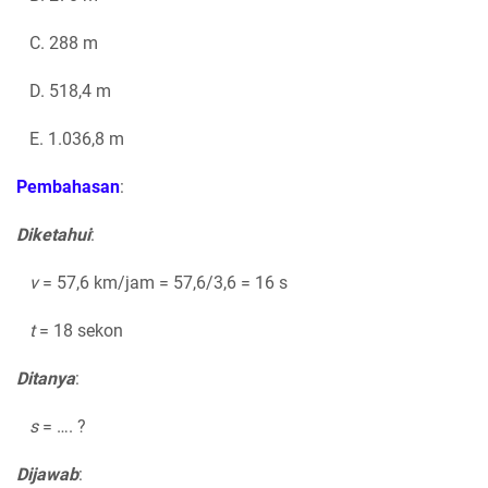
C. 288 m
D. 518,4 m
E. 1.036,8 m
Pembahasan
:
Diketahui
:
v
= 57,6 km/jam = 57,6/3,6 = 16 s
t
= 18 sekon
Ditanya
:
s
= …. ?
Dijawab
: