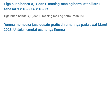
Tiga buah benda A, B, dan C masing-masing bermuatan listrik
sebesar 3 x 10-8C, 6 x 10-8C
Tiga buah benda A, B, dan C masing-masing bermuatan listr…
Rumna membuka jasa desain grafis di rumahnya pada awal Maret
2023. Untuk memulai usahanya Rumna
Analisislah perubahan transaksi-transaksi berikut, kemudian…
Dua buah muatan besarnya q1 dan q2 berada pada jarak r
memiliki gaya Coulomb sebesar Fc. Tentukan
Dua buah muatan besarnya q 1 dan q 2 berada pada jarak r …