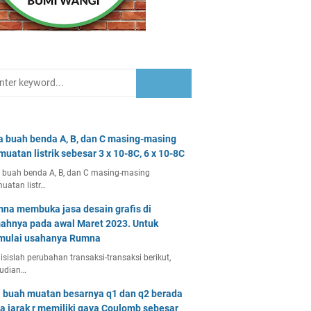
a buah benda A, B, dan C masing-masing
muatan listrik sebesar 3 x 10-8C, 6 x 10-8C
 buah benda A, B, dan C masing-masing
uatan listr…
na membuka jasa desain grafis di
ahnya pada awal Maret 2023. Untuk
ulai usahanya Rumna
isislah perubahan transaksi-transaksi berikut,
udian…
 buah muatan besarnya q1 dan q2 berada
a jarak r memiliki gaya Coulomb sebesar