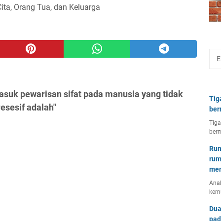
Cita, Orang Tua, dan Keluarga
asuk pewarisan sifat pada manusia yang tidak
Tig
resesif adalah"
ber
Tiga
berm
Rum
rum
mem
Anal
kem
Dua
pad