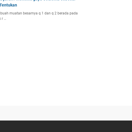
 Tentukan
buah muatan besarnya q 1 dan q 2 berada pada
k r …