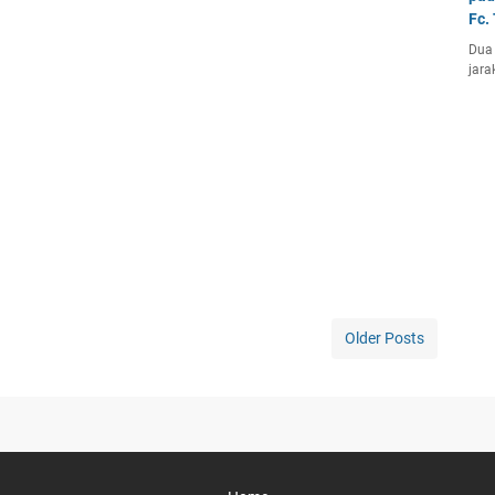
Fc.
Dua 
jara
Older Posts