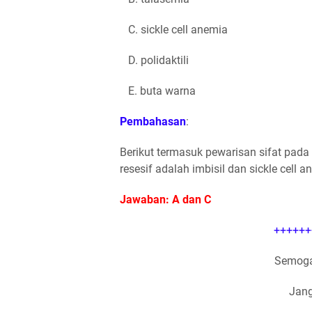
C. sickle cell anemia
D. polidaktili
E. buta warna
Pembahasan
:
Berikut termasuk pewarisan sifat pada 
resesif adalah imbisil dan sickle cell a
Jawaban: A dan C
++++++
Semoga
Jang