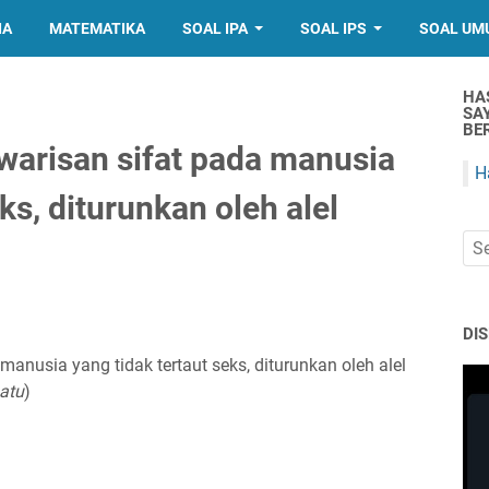
IA
MATEMATIKA
SOAL IPA
SOAL IPS
SOAL UM
HA
SA
BER
warisan sifat pada manusia
H
ks, diturunkan oleh alel
DI
manusia yang tidak tertaut seks, diturunkan oleh alel
atu
)