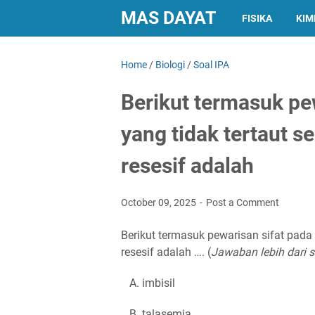
MAS DAYAT
FISIKA
KIM
Home
/
Biologi
/
Soal IPA
Berikut termasuk pe
yang tidak tertaut se
resesif adalah
October 09, 2025
Post a Comment
Berikut termasuk pewarisan sifat pada 
resesif adalah …. (
Jawaban lebih dari s
A. imbisil
B. talasemia