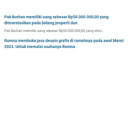
Pak Burhan memiliki uang sebesar Rp50.000.000,00 yang
diinvestasikan pada bidang properti dan
Pak Burhan memiliki uang sebesar Rp50.000.000,00 yang diinv…
Rumna membuka jasa desain grafis di rumahnya pada awal Maret
2023. Untuk memulai usahanya Rumna
Analisislah perubahan transaksi-transaksi berikut, kemudian…
Tentukan persamaan garis singgung lingkaran x2 + y2 - 8x + 2y -
64 = 0 yang a. sejajar garis 4x + 3y - 7 = 0
Tentukan persamaan garis singgung lingkaran x² + y² - 8x + …