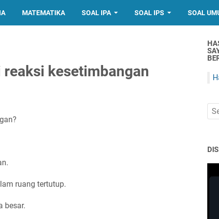
IA
MATEMATIKA
SOAL IPA
SOAL IPS
SOAL UM
HA
SA
BER
ari reaksi kesetimbangan
H
ngan?
DI
an.
lam ruang tertutup.
a besar.