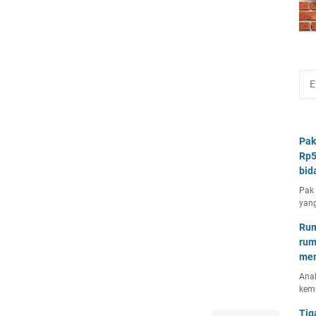
Pak
Rp5
bid
Pak 
yang
Rum
rum
mem
Anal
kem
Tig