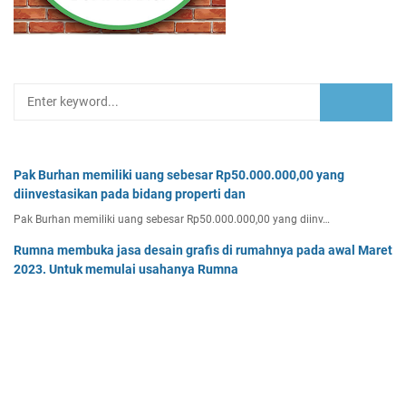
Pak Burhan memiliki uang sebesar Rp50.000.000,00 yang
diinvestasikan pada bidang properti dan
Pak Burhan memiliki uang sebesar Rp50.000.000,00 yang diinv…
Rumna membuka jasa desain grafis di rumahnya pada awal Maret
2023. Untuk memulai usahanya Rumna
Analisislah perubahan transaksi-transaksi berikut, kemudian…
Tentukan persamaan garis singgung lingkaran x2 + y2 - 8x + 2y -
64 = 0 yang a. sejajar garis 4x + 3y - 7 = 0
Tentukan persamaan garis singgung lingkaran x² + y² - 8x + …