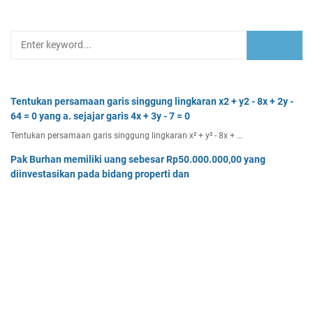
Tentukan persamaan garis singgung lingkaran x2 + y2 - 8x + 2y -
64 = 0 yang a. sejajar garis 4x + 3y - 7 = 0
Tentukan persamaan garis singgung lingkaran x² + y² - 8x + …
Pak Burhan memiliki uang sebesar Rp50.000.000,00 yang
diinvestasikan pada bidang properti dan
Pak Burhan memiliki uang sebesar Rp50.000.000,00 yang diinv…
Tentukan batas-batas nilai p agar titik (8, p) terletak di luar
lingkaran dengan pusat O(0, 0)
Tentukan batas-batas nilai p agar titik (8, p) terletak di…