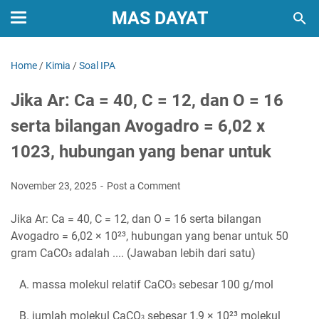
MAS DAYAT
Home
/
Kimia
/
Soal IPA
Jika Ar: Ca = 40, C = 12, dan O = 16
serta bilangan Avogadro = 6,02 x
1023, hubungan yang benar untuk
November 23, 2025
Post a Comment
Jika Ar: Ca = 40, C = 12, dan O = 16 serta bilangan
Avogadro = 6,02 × 10²³, hubungan yang benar untuk 50
gram CaCO
adalah .... (Jawaban lebih dari satu)
3
A. massa molekul relatif CaCO
sebesar 100 g/mol
3
B. jumlah molekul CaCO
sebesar 1,9 × 10²³ molekul
3