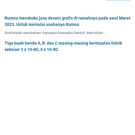
Rumna membuka jasa desain grafis di rumahnya pada awal Maret
2023. Untuk memulai usahanya Rumna
Analisislah perubahan transaksi-transaksi berikut, kemudian…
Tiga buah benda A, B, dan C masing-masing bermuatan listrik
sebesar 3 x 10-8C, 6 x 10-8C
Tiga buah benda A, B, dan C masing-masing bermuatan listr…
Pak Burhan memiliki uang sebesar Rp50.000.000,00 yang
diinvestasikan pada bidang properti dan
Pak Burhan memiliki uang sebesar Rp50.000.000,00 yang diinv…