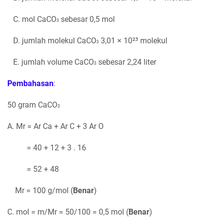
C. mol CaCO
sebesar 0,5 mol
3
D. jumlah molekul CaCO
3,01 × 10²³ molekul
3
E. jumlah volume CaCO
sebesar 2,24 liter
3
Pembahasan
:
50 gram CaCO
3
A. Mr = Ar Ca + Ar C + 3 Ar O
= 40 + 12 + 3 . 16
= 52 + 48
Mr = 100 g/mol (
Benar
)
C. mol = m/Mr = 50/100 = 0,5 mol (
Benar
)