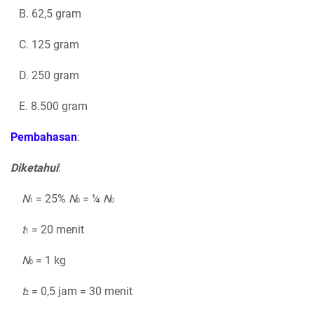
B. 62,5 gram
C. 125 gram
D. 250 gram
E. 8.500 gram
Pembahasan
:
Diketahui
:
N
= 25%
N
= ¼
N
1
0
0
t
= 20 menit
1
N
= 1 kg
0
t
= 0,5 jam = 30 menit
2