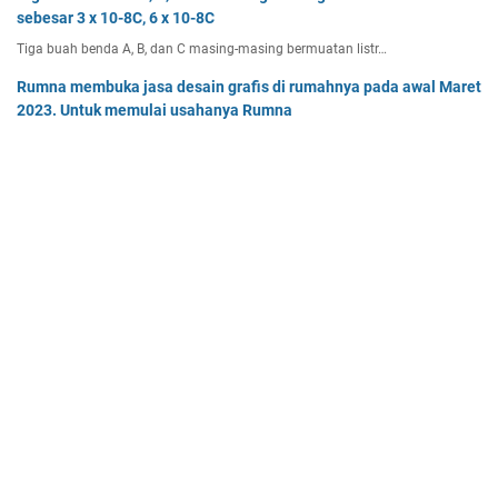
sebesar 3 x 10-8C, 6 x 10-8C
Tiga buah benda A, B, dan C masing-masing bermuatan listr…
Rumna membuka jasa desain grafis di rumahnya pada awal Maret
2023. Untuk memulai usahanya Rumna
Analisislah perubahan transaksi-transaksi berikut, kemudian…
Pak Burhan memiliki uang sebesar Rp50.000.000,00 yang
diinvestasikan pada bidang properti dan
Pak Burhan memiliki uang sebesar Rp50.000.000,00 yang diinv…
Home