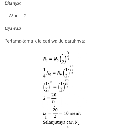
Ditanya
:
N
= …. ?
2
Dijawab
:
Pertama-tama kita cari waktu paruhnya: