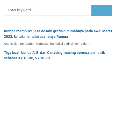
Rumna membuka jasa desain grafis di rumahnya pada awal Maret
2023. Untuk memulai usahanya Rumna
Analisislah perubahan transaksi-transaksi berikut, kemudian…
Tiga buah benda A, B, dan C masing-masing bermuatan listrik
sebesar 3 x 10-8C, 6 x 10-8C
Tiga buah benda A, B, dan C masing-masing bermuatan listr…
Pak Burhan memiliki uang sebesar Rp50.000.000,00 yang
diinvestasikan pada bidang properti dan
Pak Burhan memiliki uang sebesar Rp50.000.000,00 yang diinv…