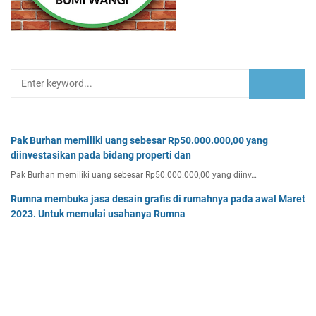
Pak Burhan memiliki uang sebesar Rp50.000.000,00 yang
diinvestasikan pada bidang properti dan
Pak Burhan memiliki uang sebesar Rp50.000.000,00 yang diinv…
Rumna membuka jasa desain grafis di rumahnya pada awal Maret
2023. Untuk memulai usahanya Rumna
Analisislah perubahan transaksi-transaksi berikut, kemudian…
Tentukan persamaan garis singgung lingkaran x2 + y2 - 8x + 2y -
64 = 0 yang a. sejajar garis 4x + 3y - 7 = 0
Tentukan persamaan garis singgung lingkaran x² + y² - 8x + …