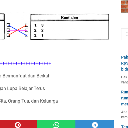
Pak
++++++++++++++++++++
Rp5
bid
 Bermanfaat dan Berkah
Pak 
yang
an Lupa Belajar Terus
Rum
rum
Cita, Orang Tua, dan Keluarga
mem
Anal
kem
Ten