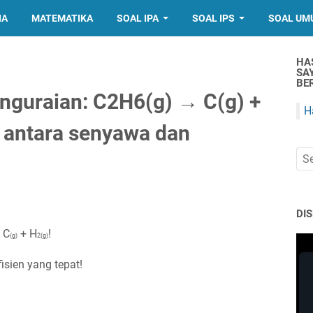
IA
MATEMATIKA
SOAL IPA
SOAL IPS
SOAL UM
HA
SA
BER
enguraian: С2Н6(g) → С(g) +
H
s antara senyawa dan
DI
 С
+ H
!
(g)
2(g)
isien yang tepat!