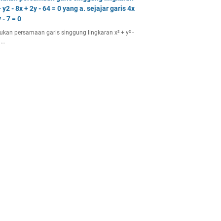
 y2 - 8x + 2y - 64 = 0 yang a. sejajar garis 4x
 - 7 = 0
ukan persamaan garis singgung lingkaran x² + y² -
 …