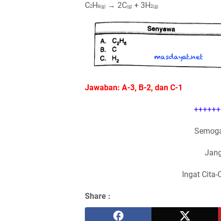
С
Н
→ 2С
+ 3H
2
6(g)
(g)
2(g)
Jawaban: A-3, B-2, dan C-1
++++++
Semoga
Jang
Ingat Cita-
Share :