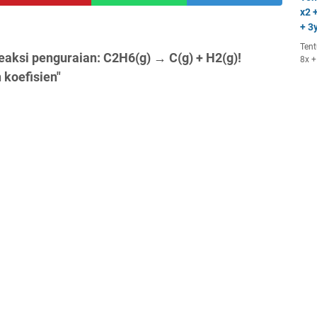
x2 +
+ 3y
Tent
eaksi penguraian: С2Н6(g) → С(g) + H2(g)!
8x +
 koefisien"