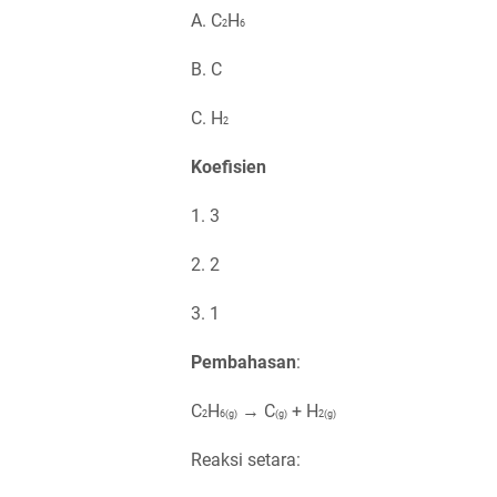
А. С
Н
2
6
B. С
С. H
2
Koefisien
1. 3
2. 2
3. 1
Pembahasan
:
С
Н
→ С
+ H
2
6(g)
(g)
2(g)
Reaksi setara: