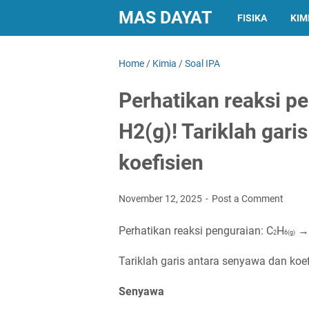
MAS DAYAT
FISIKA
KIM
Home
/
Kimia
/
Soal IPA
Perhatikan reaksi p
H2(g)! Tariklah gari
koefisien
November 12, 2025
Post a Comment
Perhatikan reaksi penguraian: С
Н
→
2
6(g)
Tariklah garis antara senyawa dan koef
Senyawa