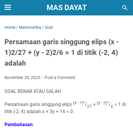
MAS DAYAT
Home
/
Matematika
/
Soal
Persamaan garis singgung elips (x -
1)2/27 + (y - 2)2/6 = 1 di titik (-2, 4)
adalah
November 29, 2025
Post a Comment
SOAL BENAR ATAU SALAH
(x - 1)
²
(y - 2)
²
Persamaan garis singgung elips
/
+
/
= 1
di
27
6
titik (-2, 4) adalah x + 3y + 14 = 0.
Pembahasan
: