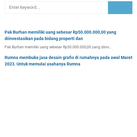
Pak Burhan memiliki uang sebesar Rp50.000.000,00 yang
diinvestasikan pada bidang properti dan
Pak Burhan memiliki uang sebesar Rp50.000.000,00 yang diinv…
Rumna membuka jasa desain grafis di rumahnya pada awal Maret
2023. Untuk memulai usahanya Rumna
Analisislah perubahan transaksi-transaksi berikut, kemudian…
Tentukan persamaan garis singgung lingkaran x2 + y2 - 8x + 2y -
64 = 0 yang a. sejajar garis 4x + 3y - 7 = 0
Tentukan persamaan garis singgung lingkaran x² + y² - 8x + …