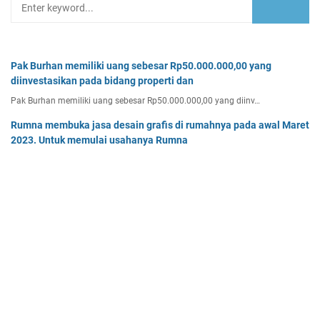
Pak Burhan memiliki uang sebesar Rp50.000.000,00 yang
diinvestasikan pada bidang properti dan
Pak Burhan memiliki uang sebesar Rp50.000.000,00 yang diinv…
Rumna membuka jasa desain grafis di rumahnya pada awal Maret
2023. Untuk memulai usahanya Rumna
Analisislah perubahan transaksi-transaksi berikut, kemudian…
Tentukan persamaan garis singgung lingkaran x2 + y2 - 8x + 2y -
64 = 0 yang a. sejajar garis 4x + 3y - 7 = 0
Tentukan persamaan garis singgung lingkaran x² + y² - 8x + …