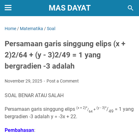
MAS DAYAT
Home
/
Matematika
/
Soal
Persamaan garis singgung elips (x +
2)2/64 + (y - 3)2/49 = 1 yang
bergradien -3 adalah
November 29, 2025
Post a Comment
SOAL BENAR ATAU SALAH
(x + 2)
²
(y - 3)
²
Persamaan garis singgung elips
/
= 1
yang
/
+
49
64
bergradien -3 adalah y = -3x + 22.
Pembahasan
: