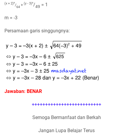
(x + 2)
²
(y - 3)
²
/
= 1
/
+
49
64
m = -3
Persamaan garis singgungnya:
Jawaban: BENAR
++++++++++++++++++++++++++
Semoga Bermanfaat dan Berkah
Jangan Lupa Belajar Terus