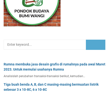
Rumna membuka jasa desain grafis di rumahnya pada awal Maret
2023. Untuk memulai usahanya Rumna
Analisislah perubahan transaksi-transaksi berikut, kemudian…
Tiga buah benda A, B, dan C masing-masing bermuatan listrik
sebesar 3 x 10-8C, 6 x 10-8C
Tiga buah benda A, B, dan C masing-masing bermuatan listr…
Pak Burhan memiliki uang sebesar Rp50.000.000,00 yang