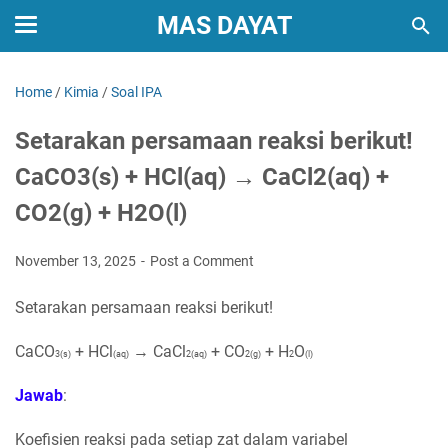
MAS DAYAT
Home
/
Kimia
/
Soal IPA
Setarakan persamaan reaksi berikut!
CaCO3(s) + HCl(aq) → CaCl2(aq) +
CO2(g) + H2O(l)
November 13, 2025
Post a Comment
Setarakan persamaan reaksi berikut!
CaCO
+ HCl
→ CaCl
+ CO
+ H
O
3(s)
(aq)
2(aq)
2(g)
2
(l)
Jawab
:
Koefisien reaksi pada setiap zat dalam variabel