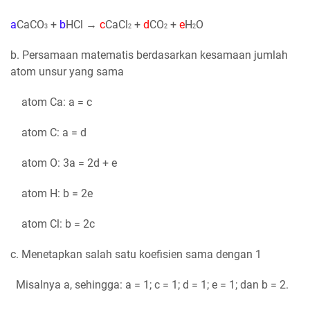
a
CaCO
+
b
HCl →
c
CaCl
+
d
CO
+
e
H
O
3
2
2
2
b. Persamaan matematis berdasarkan kesamaan jumlah
atom unsur yang sama
atom Ca: a = c
atom C: a = d
atom O: 3a = 2d + e
atom H: b = 2e
atom Cl: b = 2c
c. Menetapkan salah satu koefisien sama dengan 1
Misalnya a, sehingga: a = 1; c = 1; d = 1; e = 1; dan b = 2.