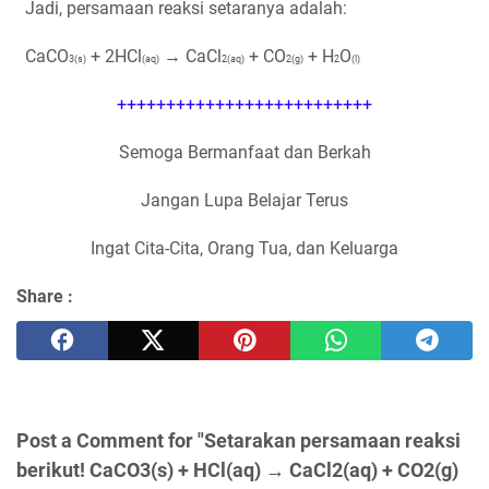
Jadi, persamaan reaksi setaranya adalah:
CaCO
+ 2HCl
→ CaCl
+ CO
+ H
O
3(s)
(aq)
2(aq)
2(g)
2
(l)
++++++++++++++++++++++++++
Semoga Bermanfaat dan Berkah
Jangan Lupa Belajar Terus
Ingat Cita-Cita, Orang Tua, dan Keluarga
Share :
Post a Comment for "Setarakan persamaan reaksi
berikut! CaCO3(s) + HCl(aq) → CaCl2(aq) + CO2(g)