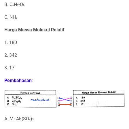
B. C
H
O
6
12
6
C. NH
3
Harga Massa Molekul Relatif
1. 180
2. 342
3. 17
Pembahasan
:
A. Mr Al
(SO
)
2
4
3