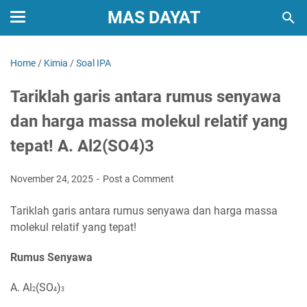
MAS DAYAT
Home
/
Kimia
/
Soal IPA
Tariklah garis antara rumus senyawa
dan harga massa molekul relatif yang
tepat! A. Al2(SO4)3
November 24, 2025
Post a Comment
Tariklah garis antara rumus senyawa dan harga massa
molekul relatif yang tepat!
Rumus Senyawa
A. Al
(SO
)
2
4
3