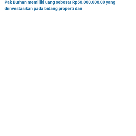
Pak Burhan memiliki uang sebesar Rp50.000.000,00 yang
diinvestasikan pada bidang properti dan
Pak Burhan memiliki uang sebesar Rp50.000.000,00 yang diinv…
Tiga buah benda A, B, dan C masing-masing bermuatan listrik
sebesar 3 x 10-8C, 6 x 10-8C
Tiga buah benda A, B, dan C masing-masing bermuatan listr…
Home
© 2025 -
Mas Dayat