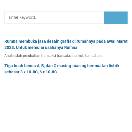
Rumna membuka jasa desain grafis di rumahnya pada awal Maret
2023. Untuk memulai usahanya Rumna
Analisislah perubahan transaksi-transaksi berikut, kemudian…
Tiga buah benda A, B, dan C masing-masing bermuatan listrik
sebesar 3 x 10-8C, 6 x 10-8C
Tiga buah benda A, B, dan C masing-masing bermuatan listr…
Dalam suatu barisan aritmetika diketahui suku ketujuh adalah 32,
sedangkan jumlah suku ketiga dan
Dalam suatu barisan aritmetika diketahui suku ketujuh adala…