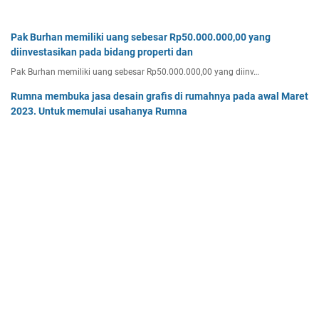
Pak Burhan memiliki uang sebesar Rp50.000.000,00 yang
diinvestasikan pada bidang properti dan
Pak Burhan memiliki uang sebesar Rp50.000.000,00 yang diinv…
Rumna membuka jasa desain grafis di rumahnya pada awal Maret
2023. Untuk memulai usahanya Rumna
Analisislah perubahan transaksi-transaksi berikut, kemudian…
Tentukan persamaan garis singgung lingkaran x2 + y2 - 8x + 2y -
64 = 0 yang a. sejajar garis 4x + 3y - 7 = 0
Tentukan persamaan garis singgung lingkaran x² + y² - 8x + …