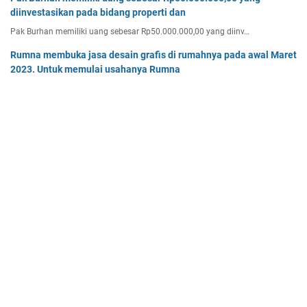
diinvestasikan pada bidang properti dan
Pak Burhan memiliki uang sebesar Rp50.000.000,00 yang diinv…
Rumna membuka jasa desain grafis di rumahnya pada awal Maret
2023. Untuk memulai usahanya Rumna
Analisislah perubahan transaksi-transaksi berikut, kemudian…
Tentukan persamaan garis singgung lingkaran x2 + y2 - 8x + 2y -
64 = 0 yang a. sejajar garis 4x + 3y - 7 = 0
Tentukan persamaan garis singgung lingkaran x² + y² - 8x + …
Home