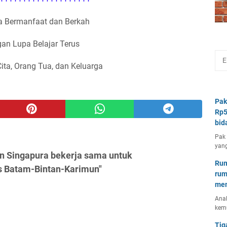
 Bermanfaat dan Berkah
an Lupa Belajar Terus
Cita, Orang Tua, dan Keluarga
Pak
Rp5
bid
Pak 
yang
an Singapura bekerja sama untuk
Rum
 Batam-Bintan-Karimun"
rum
mem
Anal
kem
Tig