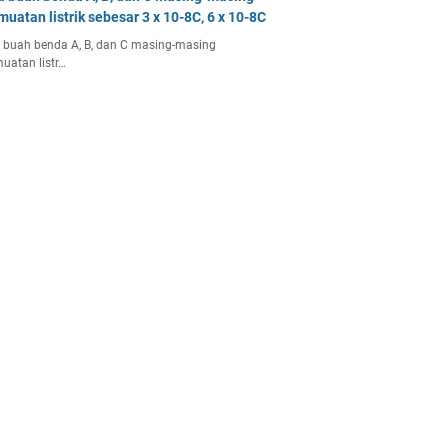
muatan listrik sebesar 3 x 10-8C, 6 x 10-8C
 buah benda A, B, dan C masing-masing
uatan listr…