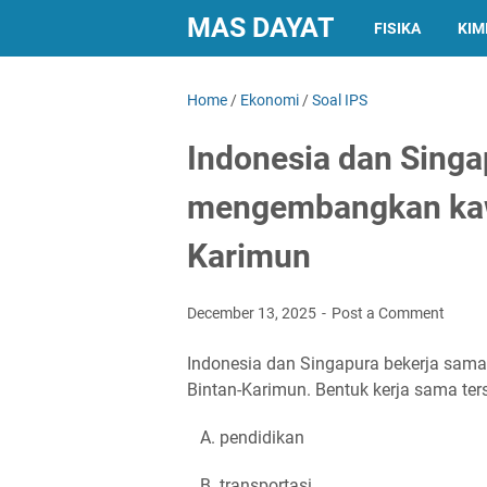
MAS DAYAT
FISIKA
KIM
Home
/
Ekonomi
/
Soal IPS
Indonesia dan Singa
mengembangkan kaw
Karimun
December 13, 2025
Post a Comment
Indonesia dan Singapura bekerja sa
Bintan-Karimun. Bentuk kerja sama ter
A. pendidikan
B. transportasi