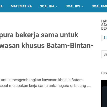
IA
MATEMATIKA
SOAL IPA
SOAL IPS
SOAL UM
HA
SA
BER
pura bekerja sama untuk
H
asan khusus Batam-Bintan-
DI
ma untuk mengembangkan kawasan khusus Batam-
sebut merupakan kerja sama antarnegara di bidang ....