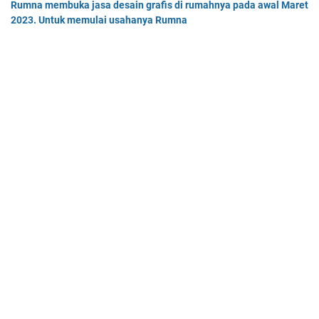
Rumna membuka jasa desain grafis di rumahnya pada awal Maret
2023. Untuk memulai usahanya Rumna
Analisislah perubahan transaksi-transaksi berikut, kemudian…
Dua buah muatan besarnya q1 dan q2 berada pada jarak r
memiliki gaya Coulomb sebesar Fc. Tentukan
Dua buah muatan besarnya q 1 dan q 2 berada pada jarak r …
Home
© 2025 -
Mas Dayat