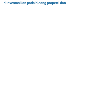
diinvestasikan pada bidang properti dan
Pak Burhan memiliki uang sebesar Rp50.000.000,00 yang diinv…
Tentukan batas-batas nilai p agar titik (8, p) terletak di luar
lingkaran dengan pusat O(0, 0)
Tentukan batas-batas nilai p agar titik (8, p) terletak di…
Home
© 2025 -
Mas Dayat