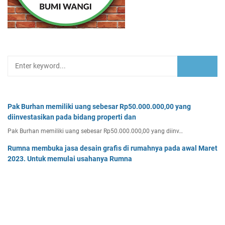
Pak Burhan memiliki uang sebesar Rp50.000.000,00 yang
diinvestasikan pada bidang properti dan
Pak Burhan memiliki uang sebesar Rp50.000.000,00 yang diinv…
Rumna membuka jasa desain grafis di rumahnya pada awal Maret
2023. Untuk memulai usahanya Rumna
Analisislah perubahan transaksi-transaksi berikut, kemudian…
Tentukan persamaan garis singgung lingkaran x2 + y2 - 8x + 2y -
64 = 0 yang a. sejajar garis 4x + 3y - 7 = 0
Tentukan persamaan garis singgung lingkaran x² + y² - 8x + …