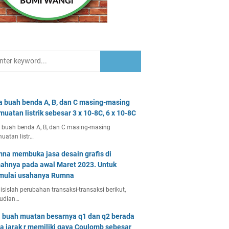
a buah benda A, B, dan C masing-masing
muatan listrik sebesar 3 x 10-8C, 6 x 10-8C
 buah benda A, B, dan C masing-masing
uatan listr…
na membuka jasa desain grafis di
ahnya pada awal Maret 2023. Untuk
ulai usahanya Rumna
isislah perubahan transaksi-transaksi berikut,
udian…
 buah muatan besarnya q1 dan q2 berada
a jarak r memiliki gaya Coulomb sebesar