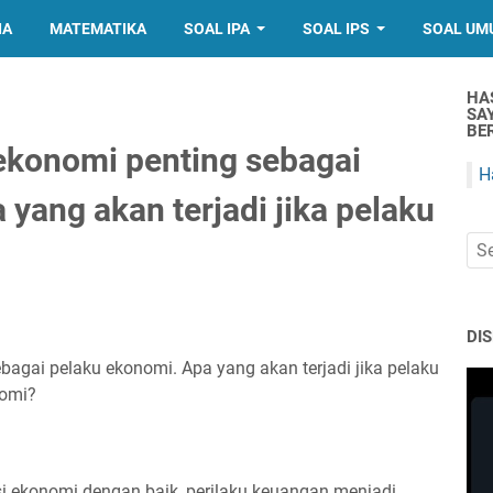
IA
MATEMATIKA
SOAL IPA
SOAL IPS
SOAL UM
HA
SA
BER
 ekonomi penting sebagai
H
yang akan terjadi jika pelaku
DI
bagai pelaku ekonomi. Apa yang akan terjadi jika pelaku
nomi?
si ekonomi dengan baik, perilaku keuangan menjadi