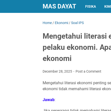
MAS DAYAT
FISIKA
KIM
Home
/
Ekonomi
/
Soal IPS
Mengetahui literasi
pelaku ekonomi. Apa 
ekonomi
December 28, 2025
Post a Comment
Mengetahui literasi ekonomi penting se
ekonomi tidak memahami literasi eko
Jawab
:
Jika seseorang tidak memahami litera