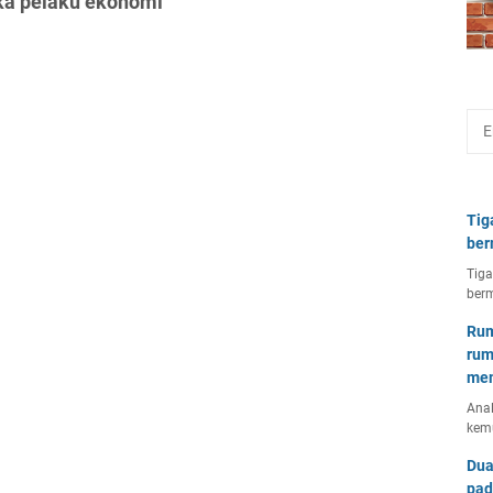
ika pelaku ekonomi"
Tig
ber
Tiga
berm
Rum
rum
mem
Anal
kem
Dua
pad