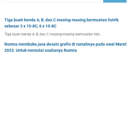
Tiga buah benda A, B, dan C masing-masing bermuatan listrik
sebesar 3 x 10-8C, 6 x 10-8C
Tiga buah benda A, B, dan C masing-masing bermuatan listr…
Rumna membuka jasa desain grafis di rumahnya pada awal Maret
2023. Untuk memulai usahanya Rumna
Analisislah perubahan transaksi-transaksi berikut, kemudian…
Dua buah muatan besarnya q1 dan q2 berada pada jarak r
memiliki gaya Coulomb sebesar Fc. Tentukan
Dua buah muatan besarnya q 1 dan q 2 berada pada jarak r …