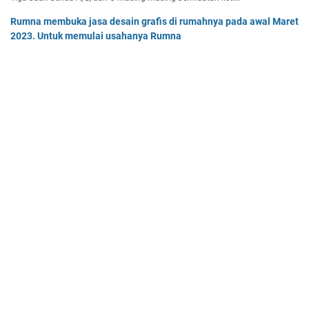
Rumna membuka jasa desain grafis di rumahnya pada awal Maret
2023. Untuk memulai usahanya Rumna
Analisislah perubahan transaksi-transaksi berikut, kemudian…
Dua buah muatan besarnya q1 dan q2 berada pada jarak r
memiliki gaya Coulomb sebesar Fc. Tentukan
Dua buah muatan besarnya q 1 dan q 2 berada pada jarak r …
Home