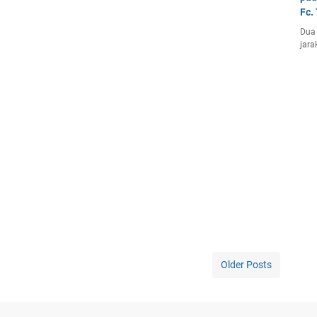
Fc.
Dua 
jara
Older Posts