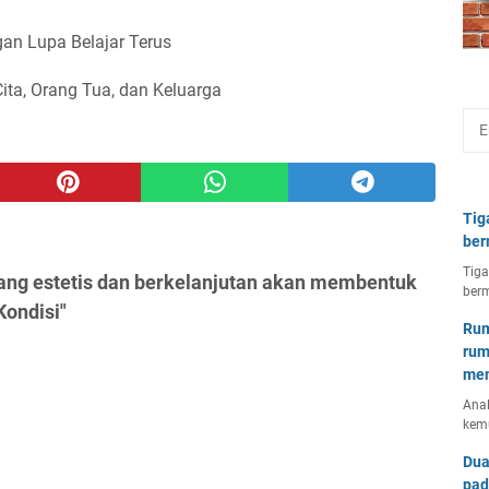
an Lupa Belajar Terus
Cita, Orang Tua, dan Keluarga
Tig
ber
Tiga
yang estetis dan berkelanjutan akan membentuk
berm
ondisi"
Rum
rum
mem
Anal
kem
Dua
pad