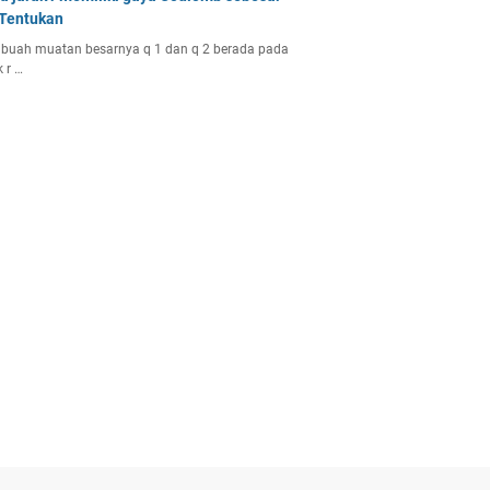
 Tentukan
buah muatan besarnya q 1 dan q 2 berada pada
k r …