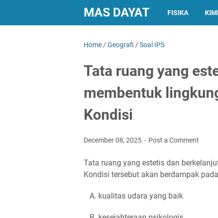
MAS DAYAT
FISIKA
KIM
Home
/
Geografi
/
Soal IPS
Tata ruang yang este
membentuk lingkun
Kondisi
December 08, 2025
Post a Comment
Tata ruang yang estetis dan berkela
Kondisi tersebut akan berdampak pada
A. kualitas udara yang baik
B. kesejahteraan psikologis