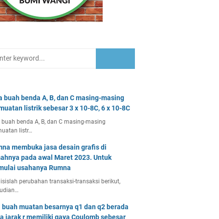
a buah benda A, B, dan C masing-masing
muatan listrik sebesar 3 x 10-8C, 6 x 10-8C
 buah benda A, B, dan C masing-masing
uatan listr…
na membuka jasa desain grafis di
ahnya pada awal Maret 2023. Untuk
ulai usahanya Rumna
isislah perubahan transaksi-transaksi berikut,
udian…
 buah muatan besarnya q1 dan q2 berada
a jarak r memiliki gaya Coulomb sebesar