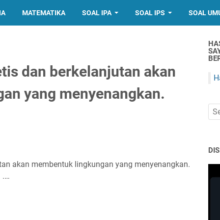
IA
MATEMATIKA
SOAL IPA
SOAL IPS
SOAL UM
HA
SA
BER
tis dan berkelanjutan akan
H
gan yang menyenangkan.
DI
njutan akan membentuk lingkungan yang menyenangkan.
 .…