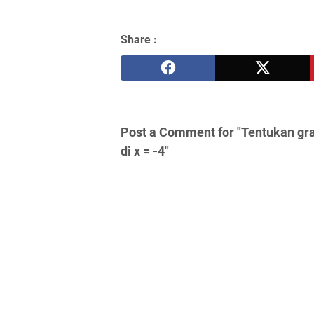
Share :
Post a Comment for "Tentukan grad
di x = -4"