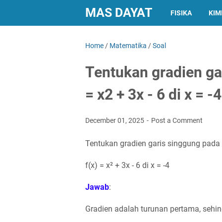
MAS DAYAT
FISIKA
KIM
Home
/
Matematika
/
Soal
Tentukan gradien ga
= x2 + 3x - 6 di x = -4
December 01, 2025
Post a Comment
Tentukan gradien garis singgung pada 
f(x) = x² + 3x - 6 di x = -4
Jawab
:
Gradien adalah turunan pertama, sehi