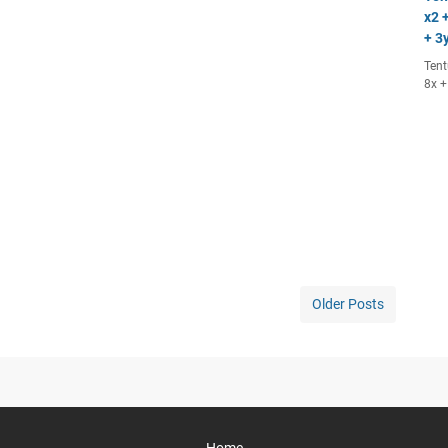
x2 +
+ 3y
Tent
8x +
Older Posts