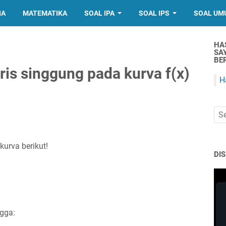
IA
MATEMATIKA
SOAL IPA
SOAL IPS
SOAL UM
HA
SA
BER
ris singgung pada kurva f(x)
H
kurva berikut!
DI
ngga: