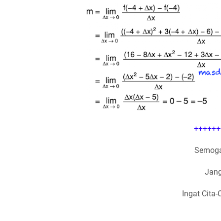
++++++
Semoga
Jang
Ingat Cita-