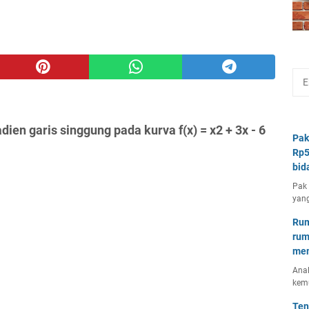
ien garis singgung pada kurva f(x) = x2 + 3x - 6
Pak
Rp5
bid
Pak 
yang
Rum
rum
mem
Anal
kem
Ten