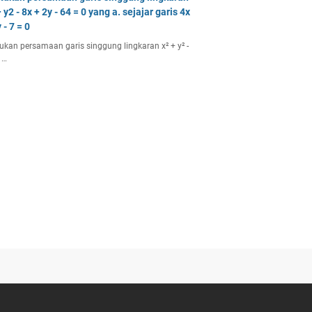
 y2 - 8x + 2y - 64 = 0 yang a. sejajar garis 4x
 - 7 = 0
ukan persamaan garis singgung lingkaran x² + y² -
 …