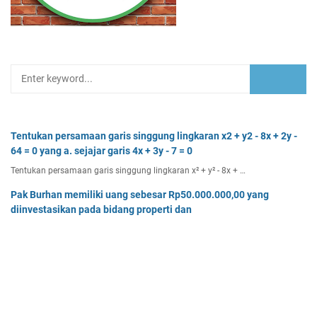
Tentukan persamaan garis singgung lingkaran x2 + y2 - 8x + 2y -
64 = 0 yang a. sejajar garis 4x + 3y - 7 = 0
Tentukan persamaan garis singgung lingkaran x² + y² - 8x + …
Pak Burhan memiliki uang sebesar Rp50.000.000,00 yang
diinvestasikan pada bidang properti dan
Pak Burhan memiliki uang sebesar Rp50.000.000,00 yang diinv…
Tentukan batas-batas nilai p agar titik (8, p) terletak di luar
lingkaran dengan pusat O(0, 0)
Tentukan batas-batas nilai p agar titik (8, p) terletak di…