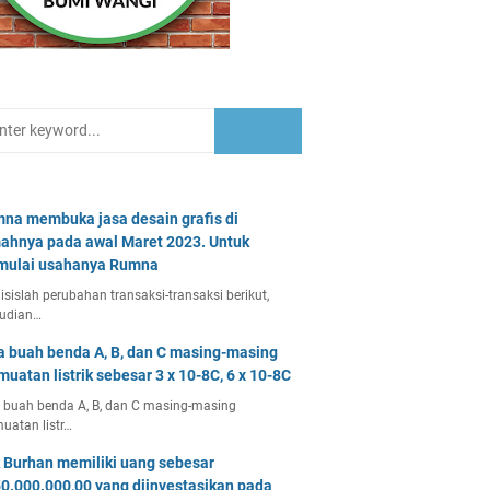
na membuka jasa desain grafis di
ahnya pada awal Maret 2023. Untuk
ulai usahanya Rumna
isislah perubahan transaksi-transaksi berikut,
udian…
a buah benda A, B, dan C masing-masing
muatan listrik sebesar 3 x 10-8C, 6 x 10-8C
 buah benda A, B, dan C masing-masing
uatan listr…
 Burhan memiliki uang sebesar
0.000.000,00 yang diinvestasikan pada