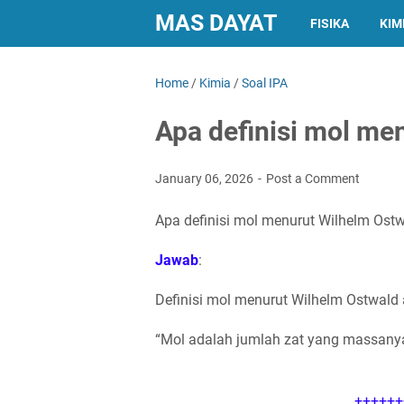
MAS DAYAT
FISIKA
KIM
Home
/
Kimia
/
Soal IPA
Apa definisi mol me
January 06, 2026
Post a Comment
Apa definisi mol menurut Wilhelm Ost
Jawab
:
Definisi mol menurut Wilhelm Ostwald 
“Mol adalah jumlah zat yang massany
++++++