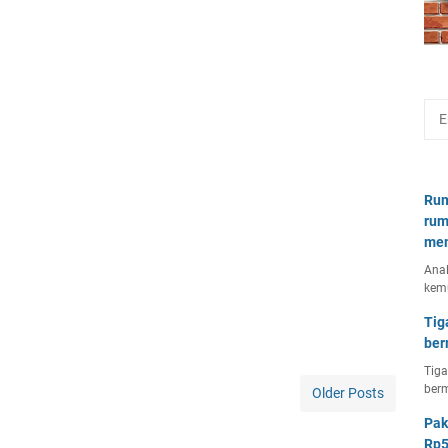
Rum
rum
mem
Anal
kem
Tig
ber
Tiga
berm
Older Posts
Pak
Rp5