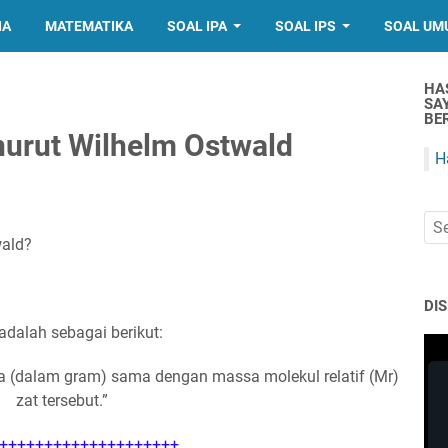
IA
MATEMATIKA
SOAL IPA
SOAL IPS
SOAL UM
HA
SA
BER
nurut Wilhelm Ostwald
H
wald?
DI
adalah sebagai berikut:
a (dalam gram) sama dengan massa molekul relatif (Mr)
zat tersebut.”
++++++++++++++++++++