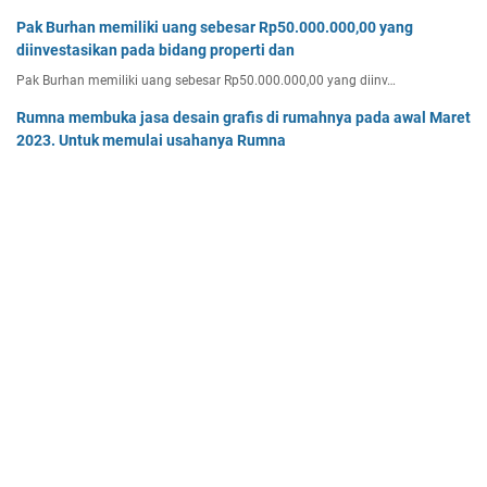
Pak Burhan memiliki uang sebesar Rp50.000.000,00 yang
diinvestasikan pada bidang properti dan
Pak Burhan memiliki uang sebesar Rp50.000.000,00 yang diinv…
Rumna membuka jasa desain grafis di rumahnya pada awal Maret
2023. Untuk memulai usahanya Rumna
Analisislah perubahan transaksi-transaksi berikut, kemudian…
Tentukan persamaan garis singgung lingkaran x2 + y2 - 8x + 2y -
64 = 0 yang a. sejajar garis 4x + 3y - 7 = 0
Tentukan persamaan garis singgung lingkaran x² + y² - 8x + …