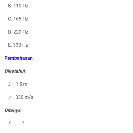
B. 110 Hz
C. 165 Hz
D. 220 Hz
E. 330 Hz
Pembahasan
:
Diketahui
:
L
= 1,5 m
v
= 330 m/s
Ditanya
:
f
= …. ?
0