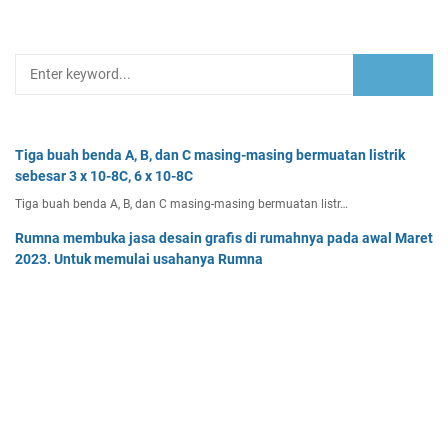
Tiga buah benda A, B, dan C masing-masing bermuatan listrik
sebesar 3 x 10-8C, 6 x 10-8C
Tiga buah benda A, B, dan C masing-masing bermuatan listr…
Rumna membuka jasa desain grafis di rumahnya pada awal Maret
2023. Untuk memulai usahanya Rumna
Analisislah perubahan transaksi-transaksi berikut, kemudian…
Dua buah muatan besarnya q1 dan q2 berada pada jarak r
memiliki gaya Coulomb sebesar Fc. Tentukan
Dua buah muatan besarnya q 1 dan q 2 berada pada jarak r …