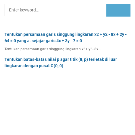
Tentukan persamaan garis singgung lingkaran x2 + y2 - 8x + 2y -
64 = 0 yang a. sejajar garis 4x + 3y - 7 = 0
Tentukan persamaan garis singgung lingkaran x² + y² - 8x + …
Tentukan batas-batas nilai p agar titik (8, p) terletak di luar
lingkaran dengan pusat O(0, 0)
Tentukan batas-batas nilai p agar titik (8, p) terletak di…
Dua buah muatan besarnya q1 dan q2 berada pada jarak r
memiliki gaya Coulomb sebesar Fc. Tentukan
Dua buah muatan besarnya q 1 dan q 2 berada pada jarak r …