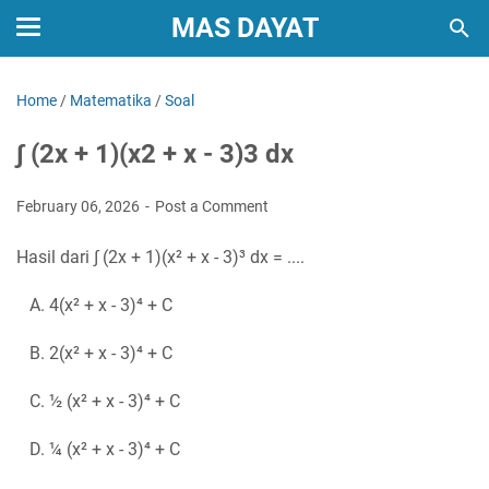
MAS DAYAT
Home
/
Matematika
/
Soal
∫ (2x + 1)(x2 + x - 3)3 dx
February 06, 2026
Post a Comment
Hasil dari ∫ (2x + 1)(x² + x - 3)³ dx = ....
A. 4(x² + x - 3)⁴ + C
B. 2(x² + x - 3)⁴ + C
C. ½ (x² + x - 3)⁴ + C
D. ¼ (x² + x - 3)⁴ + C