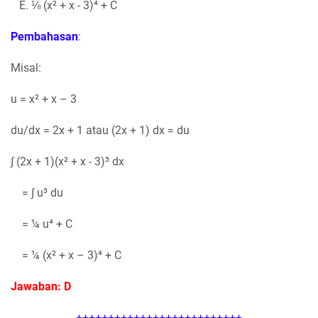
E. ⅛ (x² + x - 3)⁴ + C
Pembahasan
:
Misal:
u = x² + x – 3
du/dx = 2x + 1 atau (2x + 1) dx = du
∫ (2x + 1)(x² + x - 3)³ dx
= ∫ u³ du
= ¼ u⁴ + C
= ¼ (x² + x – 3)⁴ + C
Jawaban: D
++++++++++++++++++++++++++