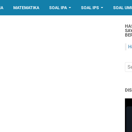
IA
MATEMATIKA
SOAL IPA
SOAL IPS
SOAL UM
HA
SA
BER
H
DI