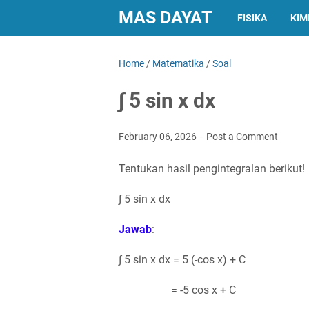
MAS DAYAT
FISIKA
KIM
Home
/
Matematika
/
Soal
∫ 5 sin x dx
February 06, 2026
Post a Comment
Tentukan hasil pengintegralan berikut!
∫ 5 sin x dx
Jawab
:
∫ 5 sin x dx = 5 (-cos x) + C
= -5 cos x + C