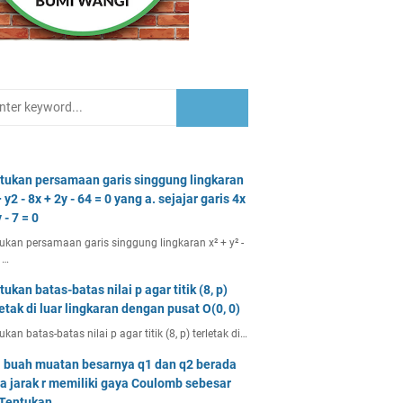
tukan persamaan garis singgung lingkaran
 y2 - 8x + 2y - 64 = 0 yang a. sejajar garis 4x
 - 7 = 0
ukan persamaan garis singgung lingkaran x² + y² -
 …
tukan batas-batas nilai p agar titik (8, p)
letak di luar lingkaran dengan pusat O(0, 0)
ukan batas-batas nilai p agar titik (8, p) terletak di…
 buah muatan besarnya q1 dan q2 berada
a jarak r memiliki gaya Coulomb sebesar
 Tentukan