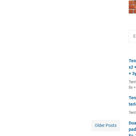
Ten
x2 +
+ 3y
Tent
8x +
Ten
ter
Tent
Dua
Older Posts
pad
Fc.