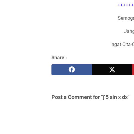
++++++
Semoga
Jang
Ingat Cita-
Share :
Post a Comment for "∫ 5 sin x dx"