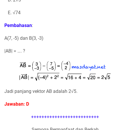
E. √74
Pembahasan
:
A(7, -5) dan B(3, -3)
|AB| = …. ?
Jadi panjang vektor AB adalah 2√5.
Jawaban: D
++++++++++++++++++++++++++
Semoga Bermanfaat dan Berkah