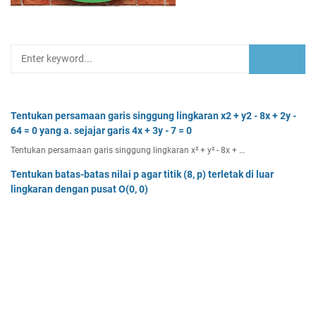
Tentukan persamaan garis singgung lingkaran x2 + y2 - 8x + 2y -
64 = 0 yang a. sejajar garis 4x + 3y - 7 = 0
Tentukan persamaan garis singgung lingkaran x² + y² - 8x + …
Tentukan batas-batas nilai p agar titik (8, p) terletak di luar
lingkaran dengan pusat O(0, 0)
Tentukan batas-batas nilai p agar titik (8, p) terletak di…
Dua buah muatan besarnya q1 dan q2 berada pada jarak r
memiliki gaya Coulomb sebesar Fc. Tentukan
Dua buah muatan besarnya q 1 dan q 2 berada pada jarak r …