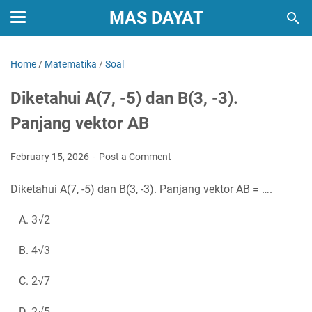
MAS DAYAT
Home
/
Matematika
/
Soal
Diketahui A(7, -5) dan B(3, -3).
Panjang vektor AB
February 15, 2026
Post a Comment
Diketahui A(7, -5) dan B(3, -3). Panjang vektor AB = ….
A. 3√2
B. 4√3
C. 2√7
D. 2√5