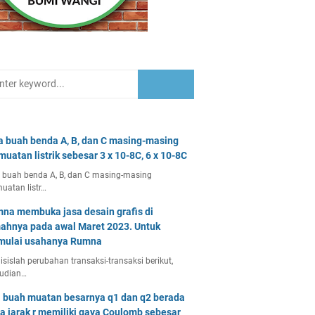
a buah benda A, B, dan C masing-masing
muatan listrik sebesar 3 x 10-8C, 6 x 10-8C
 buah benda A, B, dan C masing-masing
uatan listr…
na membuka jasa desain grafis di
ahnya pada awal Maret 2023. Untuk
ulai usahanya Rumna
isislah perubahan transaksi-transaksi berikut,
udian…
 buah muatan besarnya q1 dan q2 berada
a jarak r memiliki gaya Coulomb sebesar