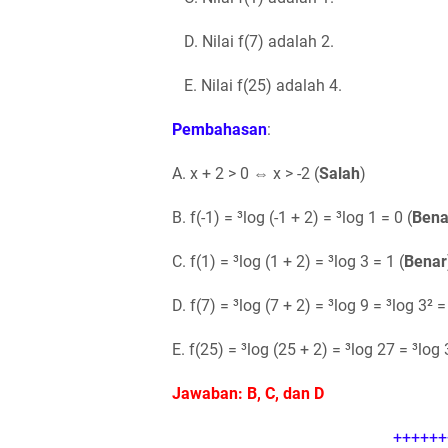
D. Nilai f(7) adalah 2.
E. Nilai f(25) adalah 4.
Pembahasan
:
A. x + 2 > 0 ⇔ x > -2 (
Salah
)
B. f(-1) = ³log (-1 + 2) = ³log 1 = 0 (
Bena
C. f(1) = ³log (1 + 2) = ³log 3 = 1 (
Benar
D. f(7) = ³log (7 + 2) = ³log 9 = ³log 3² =
E. f(25) = ³log (25 + 2) = ³log 27 = ³log 
Jawaban: B, C, dan D
++++++