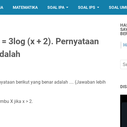
IA
MATEMATIKA
SOAL IPA
SOAL IPS
SOAL UM
HA
SA
BER
 = 3log (x + 2). Pernyataan
H
adalah
ernyataan berikut yang benar adalah .... (Jawaban lebih
DI
mbu X jika x > 2.