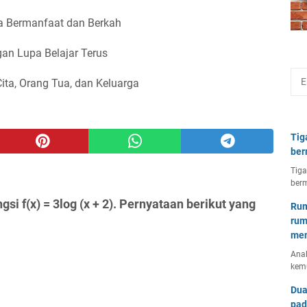
 Bermanfaat dan Berkah
an Lupa Belajar Terus
Cita, Orang Tua, dan Keluarga
Tig
ber
Tiga
berm
si f(x) = 3log (x + 2). Pernyataan berikut yang
Rum
rum
mem
Anal
kem
Dua
pad