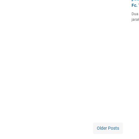
Fc.
Dua 
jara
Older Posts