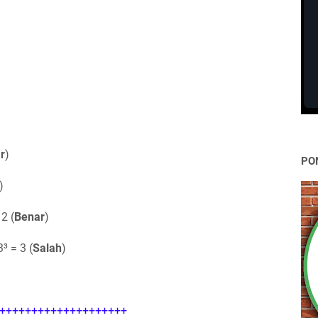
r
)
PO
)
 2 (
Benar
)
3³ = 3 (
Salah
)
++++++++++++++++++++