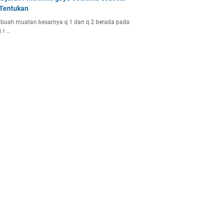
 Tentukan
buah muatan besarnya q 1 dan q 2 berada pada
k r …