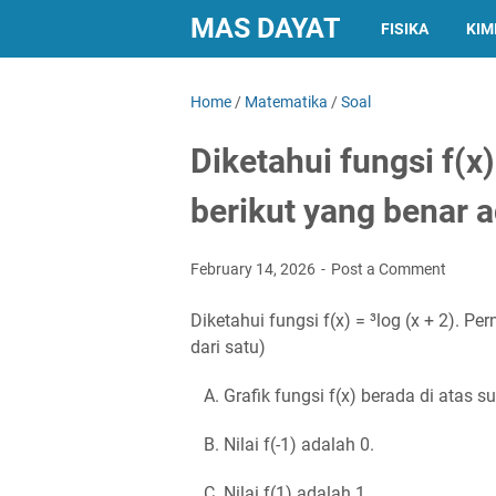
MAS DAYAT
FISIKA
KIM
Home
/
Matematika
/
Soal
Diketahui fungsi f(x)
berikut yang benar 
February 14, 2026
Post a Comment
Diketahui fungsi f(x) = ³log (x + 2). P
dari satu)
A. Grafik fungsi f(x) berada di atas su
B. Nilai f(-1) adalah 0.
C. Nilai f(1) adalah 1.