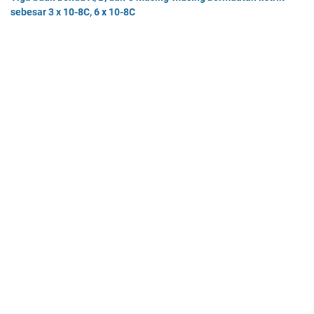
sebesar 3 x 10-8C, 6 x 10-8C
Tiga buah benda A, B, dan C masing-masing bermuatan listr…
Pak Burhan memiliki uang sebesar Rp50.000.000,00 yang
diinvestasikan pada bidang properti dan
Pak Burhan memiliki uang sebesar Rp50.000.000,00 yang diinv…
Home
© 2025 -
Mas Dayat