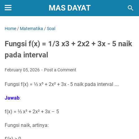
MAS DAYAT
Home
/
Matematika
/
Soal
Fungsi f(x) = 1/3 x3 + 2x2 + 3x - 5 naik
pada interval
February 05, 2026
Post a Comment
Fungsi f(x) = ⅓ x³ + 2x² + 3x - 5 naik pada interval ….
Jawab
:
f(x) = ⅓ x³ + 2x² + 3x – 5
Fungsi naik, artinya:
f'(x) > 0