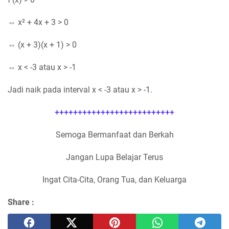
⇔ x² + 4x + 3 > 0
⇔ (x + 3)(x + 1) > 0
⇔ x < -3 atau x > -1
Jadi naik pada interval x < -3 atau x > -1.
++++++++++++++++++++++++++
Semoga Bermanfaat dan Berkah
Jangan Lupa Belajar Terus
Ingat Cita-Cita, Orang Tua, dan Keluarga
Share :