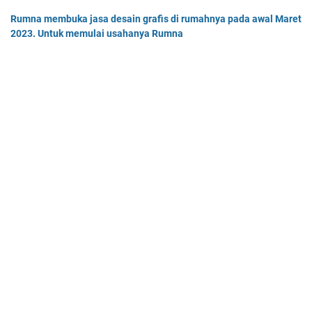
Rumna membuka jasa desain grafis di rumahnya pada awal Maret
2023. Untuk memulai usahanya Rumna
Analisislah perubahan transaksi-transaksi berikut, kemudian…
Pak Burhan memiliki uang sebesar Rp50.000.000,00 yang
diinvestasikan pada bidang properti dan
Pak Burhan memiliki uang sebesar Rp50.000.000,00 yang diinv…
Home