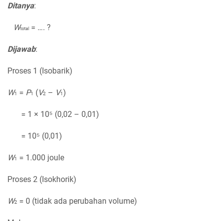
Ditanya
:
W
= …. ?
total
Dijawab
:
Proses 1 (Isobarik)
W
=
P
(
V
–
V
)
1
1
2
1
= 1 × 10⁵ (0,02 – 0,01)
= 10⁵ (0,01)
W
= 1.000 joule
1
Proses 2 (Isokhorik)
W
= 0 (tidak ada perubahan volume)
2