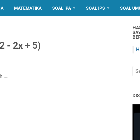
IA
MATEMATIKA
SOAL IPA
SOAL IPS
SOAL UM
HA
SA
BER
2 - 2x + 5)
H
ah ….
DI