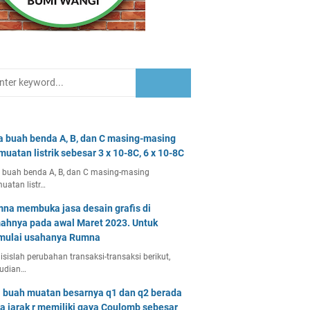
a buah benda A, B, dan C masing-masing
muatan listrik sebesar 3 x 10-8C, 6 x 10-8C
 buah benda A, B, dan C masing-masing
uatan listr…
na membuka jasa desain grafis di
ahnya pada awal Maret 2023. Untuk
ulai usahanya Rumna
isislah perubahan transaksi-transaksi berikut,
udian…
 buah muatan besarnya q1 dan q2 berada
a jarak r memiliki gaya Coulomb sebesar