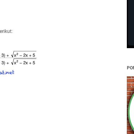
erikut:
PO