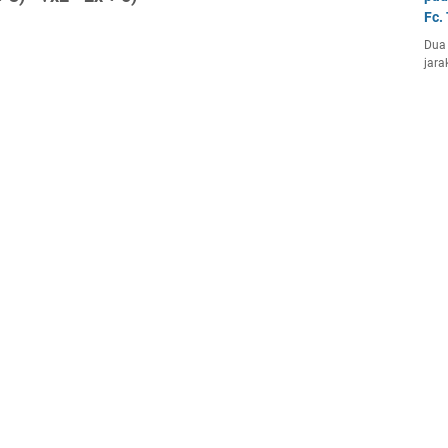
Fc.
Dua 
jara