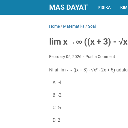
MAS DAYAT
FISIKA
KIM
Home
/
Matematika
/
Soal
lim x→∞ ((x + 3) - √x
February 05, 2026
Post a Comment
Nilai lim
((x + 3) - √x² - 2x + 5) adal
x→∞
A. -4
B. -2
C. ½
D. 2