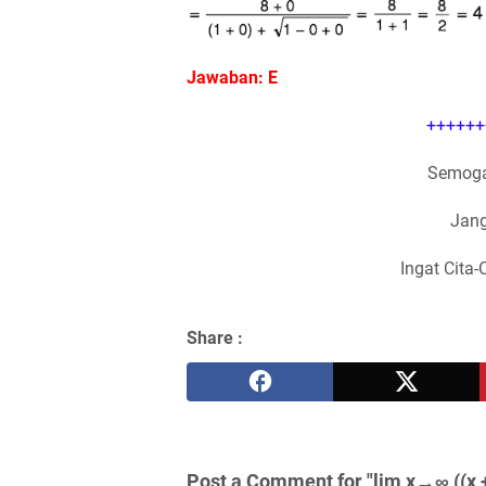
Jawaban: E
++++++
Semoga
Jang
Ingat Cita-
Share :
Post a Comment for "lim x→∞ ((x + 