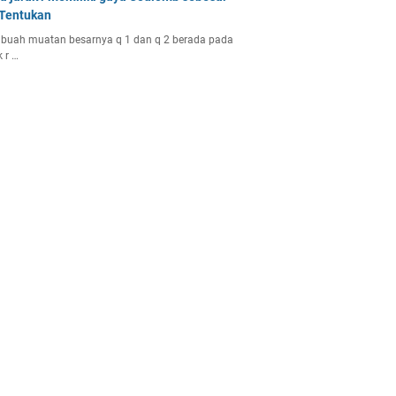
 Tentukan
buah muatan besarnya q 1 dan q 2 berada pada
k r …