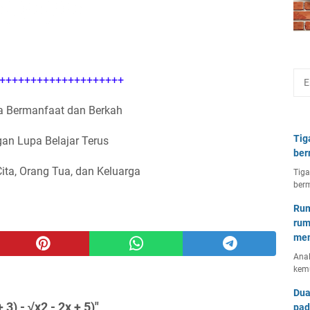
++++++++++++++++++++
 Bermanfaat dan Berkah
Tig
an Lupa Belajar Terus
ber
Cita, Orang Tua, dan Keluarga
Tiga
berm
Rum
rum
mem
Anal
kem
Dua
3) - √x2 - 2x + 5)"
pad