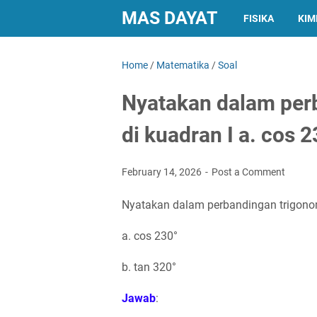
MAS DAYAT
FISIKA
KIM
Home
/
Matematika
/
Soal
Nyatakan dalam perb
di kuadran I a. cos 2
February 14, 2026
Post a Comment
Nyatakan dalam perbandingan trigonome
a. cos 230°
b. tan 320°
Jawab
: