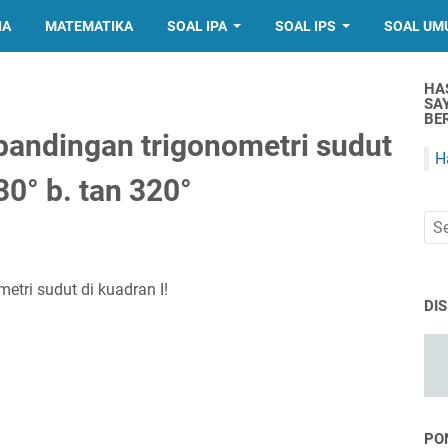
IA
MATEMATIKA
SOAL IPA
SOAL IPS
SOAL UM
HA
SA
BER
andingan trigonometri sudut
H
30° b. tan 320°
tri sudut di kuadran I!
DI
PO