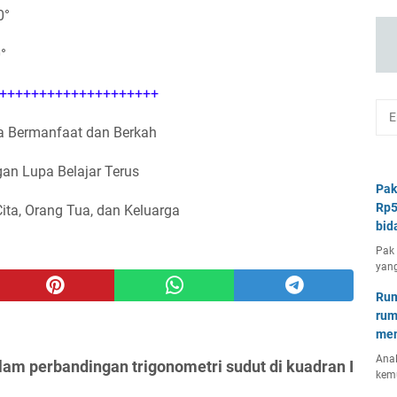
0°
0°
++++++++++++++++++++
 Bermanfaat dan Berkah
an Lupa Belajar Terus
Pak
Rp5
Cita, Orang Tua, dan Keluarga
bid
Pak 
yang
Rum
rum
mem
Anal
am perbandingan trigonometri sudut di kuadran I
kem