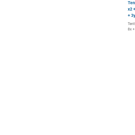
Ten
x2 +
+ 3y
Tent
8x +