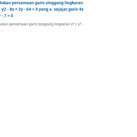
tukan persamaan garis singgung lingkaran
 y2 - 8x + 2y - 64 = 0 yang a. sejajar garis 4x
 - 7 = 0
ukan persamaan garis singgung lingkaran x² + y² -
 …