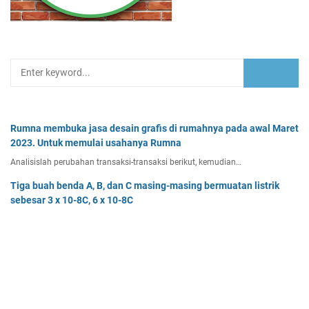
Rumna membuka jasa desain grafis di rumahnya pada awal Maret
2023. Untuk memulai usahanya Rumna
Analisislah perubahan transaksi-transaksi berikut, kemudian…
Tiga buah benda A, B, dan C masing-masing bermuatan listrik
sebesar 3 x 10-8C, 6 x 10-8C
Tiga buah benda A, B, dan C masing-masing bermuatan listr…
Pak Burhan memiliki uang sebesar Rp50.000.000,00 yang
diinvestasikan pada bidang properti dan
Pak Burhan memiliki uang sebesar Rp50.000.000,00 yang diinv…