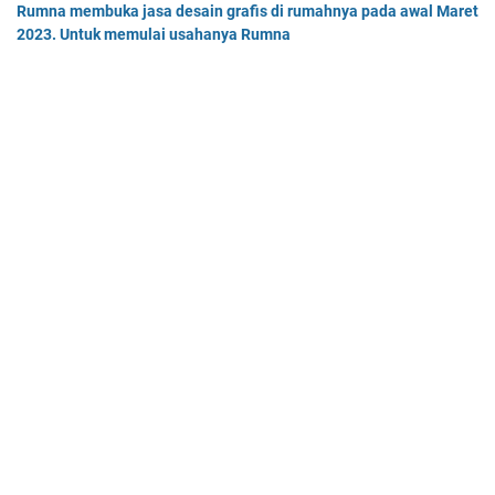
Rumna membuka jasa desain grafis di rumahnya pada awal Maret
2023. Untuk memulai usahanya Rumna
Analisislah perubahan transaksi-transaksi berikut, kemudian…
Dua buah muatan besarnya q1 dan q2 berada pada jarak r
memiliki gaya Coulomb sebesar Fc. Tentukan
Dua buah muatan besarnya q 1 dan q 2 berada pada jarak r …
Home