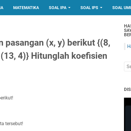
IA
MATEMATIKA
SOAL IPA
SOAL IPS
SOAL UM
HA
SA
BER
pasangan (x, y) berikut {(8,
H
, (13, 4)} Hitunglah koefisien
DI
erikut!
ta tersebut!