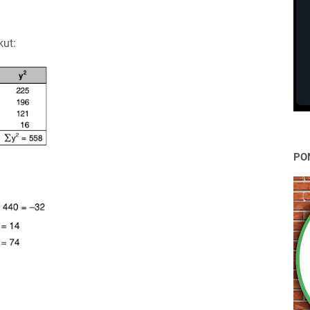
kut:
PO