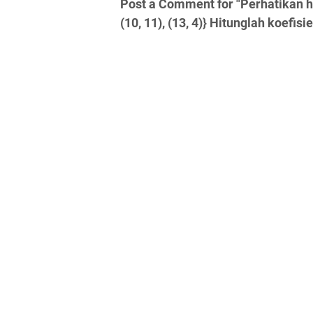
Post a Comment for "Perhatikan him
(10, 11), (13, 4)} Hitunglah koefis