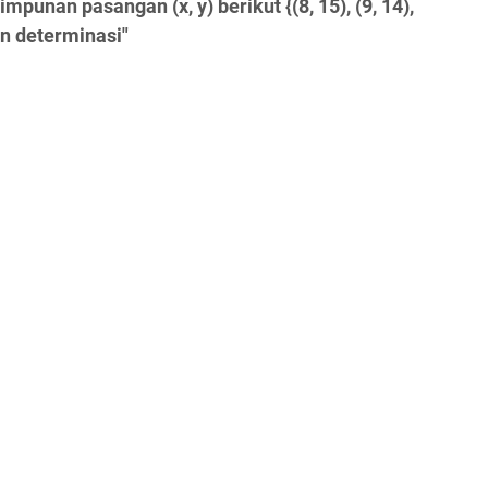
punan pasangan (x, y) berikut {(8, 15), (9, 14),
ien determinasi"