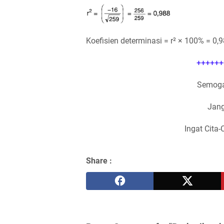
Koefisien determinasi = r² × 100% = 0,
++++++
Semoga
Jang
Ingat Cita-
Share :