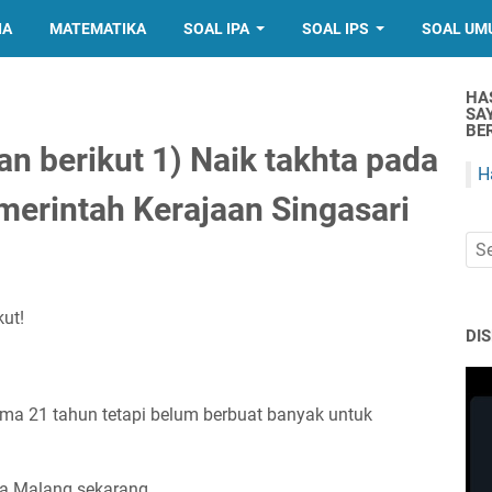
IA
MATEMATIKA
SOAL IPA
SOAL IPS
SOAL UM
HA
SA
BER
n berikut 1) Naik takhta pada
H
erintah Kerajaan Singasari
kut!
DI
ama 21 tahun tetapi belum berbuat banyak untuk
ota Malang sekarang.