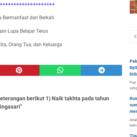
++++++++++++++++++++
 Bermanfaat dan Berkah
an Lupa Belajar Terus
Cita, Orang Tua, dan Keluarga
Pak
Rp5
bid
Pak 
yang
eterangan berikut 1) Naik takhta pada tahun
Rum
rum
ingasari"
mem
Anal
kem
Tig