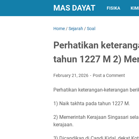
MAS DAYAT
FISIKA
KIM
Home
/
Sejarah
/
Soal
Perhatikan keteranga
tahun 1227 M 2) Mem
February 21, 2026
Post a Comment
Perhatikan keterangan-keterangan beri
1) Naik takhta pada tahun 1227 M.
2) Memerintah Kerajaan Singasari sel
kerajaan.
3) Dicandikan di Candi Kidal, dekat K