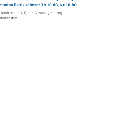
muatan listrik sebesar 3 x 10-8C, 6 x 10-8C
 buah benda A, B, dan C masing-masing
uatan listr…