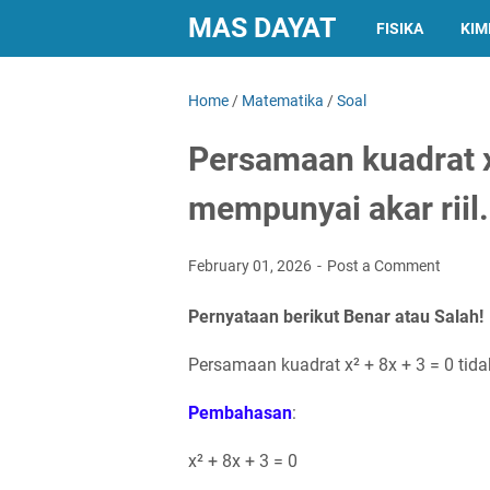
MAS DAYAT
FISIKA
KIM
Home
/
Matematika
/
Soal
Persamaan kuadrat x2
mempunyai akar riil.
February 01, 2026
Post a Comment
Pernyataan berikut Benar atau Salah!
Persamaan kuadrat x² + 8x + 3 = 0 tida
Pembahasan
:
x² + 8x + 3 = 0