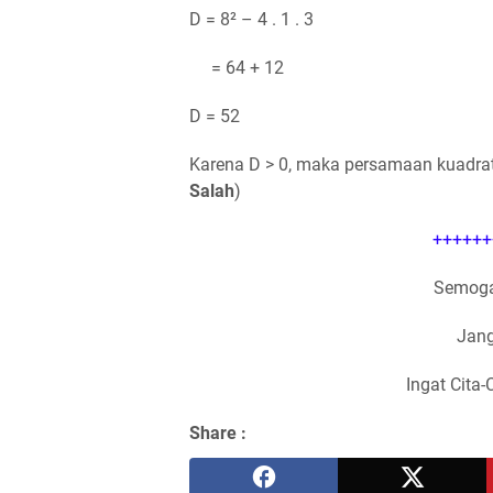
D = 8² – 4 . 1 . 3
= 64 + 12
D = 52
Karena D > 0, maka persamaan kuadrat 
Salah
)
++++++
Semoga
Jang
Ingat Cita-
Share :