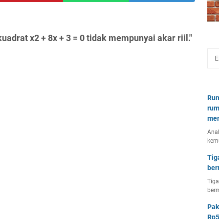
drat x2 + 8x + 3 = 0 tidak mempunyai akar riil."
Rum
rum
mem
Anal
kem
Tig
ber
Tiga
berm
Pak
Rp5