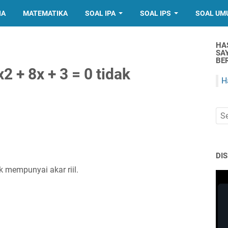
IA
MATEMATIKA
SOAL IPA
SOAL IPS
SOAL UM
HA
SA
BER
 + 8x + 3 = 0 tidak
H
DI
k mempunyai akar riil.