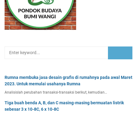
Rumna membuka jasa desain grafis di rumahnya pada awal Maret
2023. Untuk memulai usahanya Rumna
Analisislah perubahan transaksi-transaksi berikut, kemudian…
Tiga buah benda A, B, dan C masing-masing bermuatan listrik
sebesar 3 x 10-8C, 6 x 10-8C
Tiga buah benda A, B, dan C masing-masing bermuatan listr…
Pak Burhan memiliki uang sebesar Rp50.000.000,00 yang
diinvestasikan pada bidang properti dan