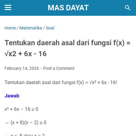
MAS DAYAT
Home
/
Matematika
/
Soal
Tentukan daerah asal dari fungsi f(x) =
√x2 + 6x - 16
February 14, 2026
Post a Comment
Tentukan daerah asal dari fungsi f(x) = √x² + 6x - 16!
Jawab
:
x² + 6x – 16 ≥ 0
⇔ (x + 8)(x – 2) ≥ 0
⇔ x ≤ -8 atau x ≥ 2